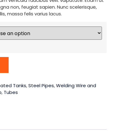
uam vehicula faucibus velit vulputate. Etiam ut
agna non, feugiat sapien. Nunc scelerisque,
is, massa felis varius lacus.
cated Tanks
,
Steel Pipes
,
Welding Wire and
b
,
Tubes