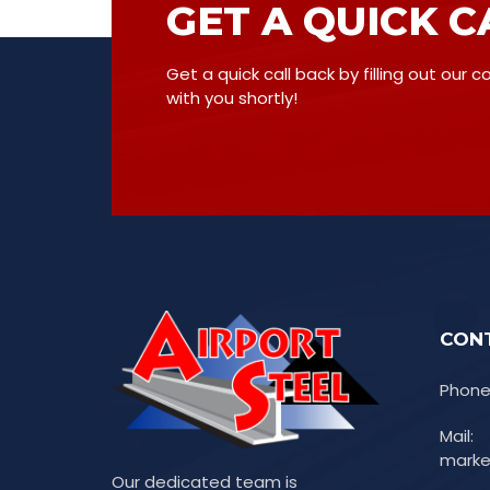
GET A QUICK C
Get a quick call back by filling out our 
with you shortly!
CON
Phone:
Mail:
marke
Our dedicated team is