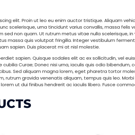
ing elit. Proin ut leo eu enim auctor tristique. Aliquam vehic
nc scelerisque, urna tincidunt varius convallis, massa felis v
m sed non quam. Ut rutrum metus vitae nulla scelerisque, in v
ctus massa quis volutpat fringilla. Integer vestibulum ferment
quam sapien. Duis placerat mi at nisl molestie.
perdiet sapien. Quisque sodales elit ac ex sollicitudin, vel
ere cubilia Curae; Donec nisi urna, iaculis quis odio bibendum
ibus. Sed aliquam magna lorem, eget pharetra tortor molesti
rutrum gravida venenatis aliquam, tempus quis leo. Morbi 
d lorem ut dui finibus hendrerit ac iaculis libero. Fusce com
UCTS