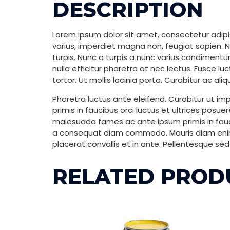
DESCRIPTION
Lorem ipsum dolor sit amet, consectetur adipisc
varius, imperdiet magna non, feugiat sapien. Nu
turpis. Nunc a turpis a nunc varius condimentu
nulla efficitur pharetra at nec lectus. Fusce lu
tortor. Ut mollis lacinia porta. Curabitur ac ali
Pharetra luctus ante eleifend. Curabitur ut im
primis in faucibus orci luctus et ultrices posu
malesuada fames ac ante ipsum primis in fauc
a consequat diam commodo. Mauris diam enim, 
placerat convallis et in ante. Pellentesque se
RELATED PROD