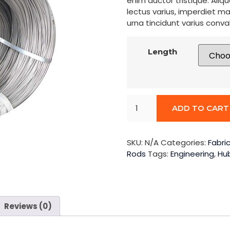
enim auctor tristique. Aliq
lectus varius, imperdiet m
urna tincidunt varius convall
Length
ADD TO CART
SKU:
N/A
Categories:
Fabri
Rods
Tags:
Engineering
,
Hu
Reviews (0)