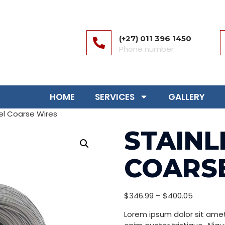
(+27) 011 396 1450
Phone number
HOME
SERVICES
GALLERY
el Coarse Wires
STAINL
COARS
$
346.99
–
$
400.05
Lorem ipsum dolor sit amet,